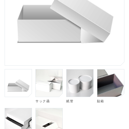
サック函
紙管
貼箱