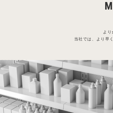
M
より
当社では、より早